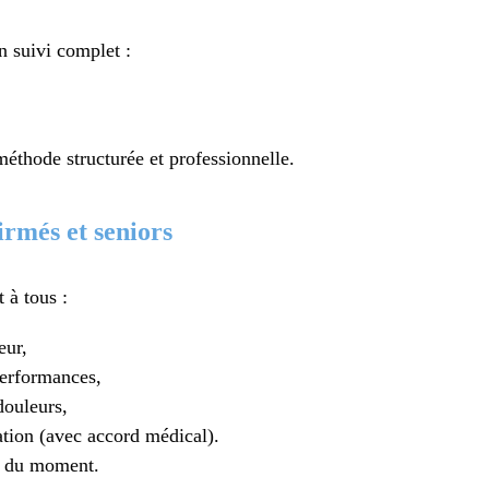
n suivi complet :
,
éthode structurée et professionnelle.
irmés et seniors
 à tous :
eur,
performances,
douleurs,
tion (avec accord médical).
és du moment.