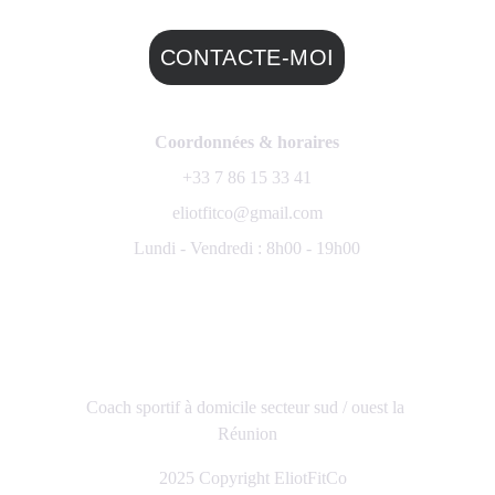
CONTACTE-MOI
Coordonnées & horaires
+33 7 86 15 33 41
eliotfitco@gmail.com
Lundi - Vendredi : 8h00 - 19h00
Coach sportif à domicile secteur sud / ouest la 
Réunion
2025 Copyright EliotFitCo